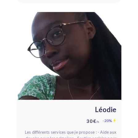
Léodie
30 €
- 20%
/h
Les différents services que je propose : - Aide aux