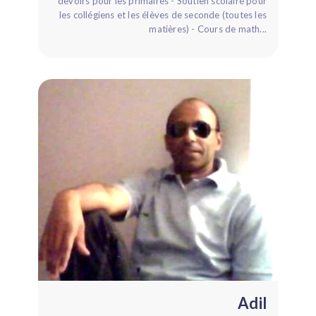
devoirs pour les primaires - Soutien scolaire pour
les collégiens et les élèves de seconde (toutes les
matières) - Cours de math...
adil