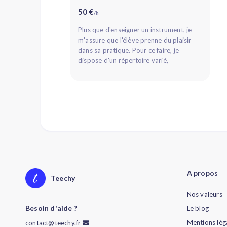
50 €
/h
Plus que d'enseigner un instrument, je
m'assure que l'élève prenne du plaisir
dans sa pratique. Pour ce faire, je
dispose d'un répertoire varié,
permettant à l'élève de trouver un r...
A propos
Teechy
Nos valeurs
Besoin d'aide ?
Le blog
Mentions lég
contact@teechy.fr