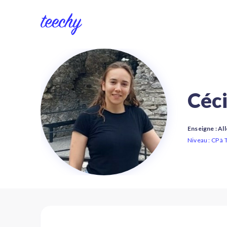
Céci
Enseigne : Al
Niveau : CP à