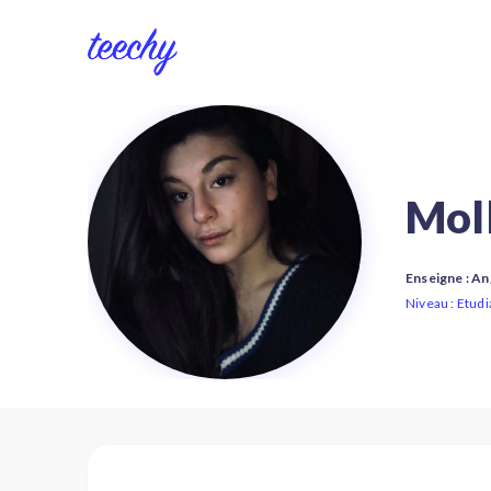
Mol
Enseigne : An
Niveau : Etudi