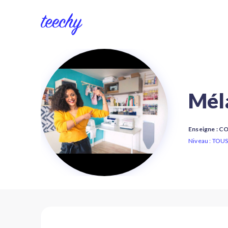
Mél
Enseigne : 
Niveau : TOU