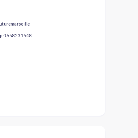
uturemarseille
svp 0658231548