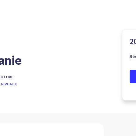
anie
Ré
COUTURE
S NIVEAUX