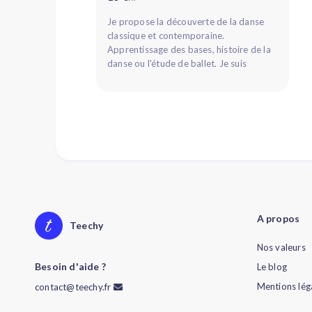
Je propose la découverte de la danse
classique et contemporaine.
Apprentissage des bases, histoire de la
danse ou l'étude de ballet. Je suis
disponible les week ends et les
mercredi...
A propos
Teechy
Nos valeurs
Besoin d'aide ?
Le blog
Mentions lég
contact@teechy.fr