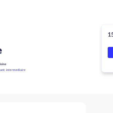
e
isine
tant, intermediaire