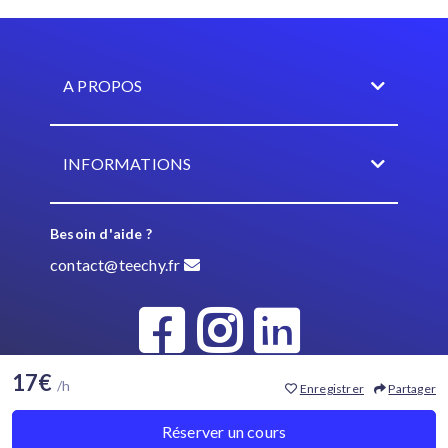
A PROPOS
INFORMATIONS
Besoin d'aide ?
contact@teechy.fr
17€
/h
Enregistrer
Partager
© Teechy 2021
Réserver un cours