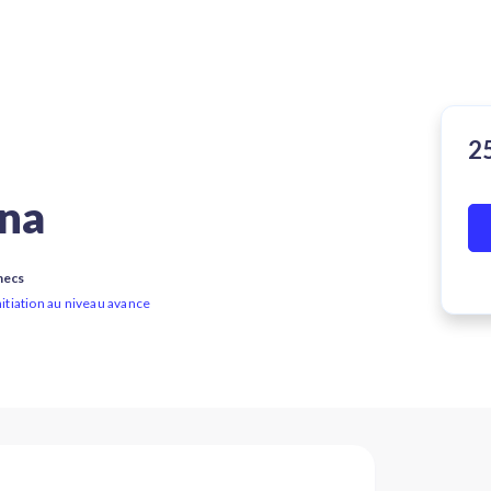
na
hecs
initiation au niveau avance