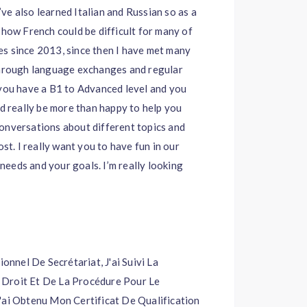
I’ve also learned Italian and Russian so as a
 how French could be difficult for many of
s since 2013, since then I have met many
 through language exchanges and regular
 you have a B1 to Advanced level and you
’d really be more than happy to help you
onversations about different topics and
ost. I really want you to have fun in our
 needs and your goals. I’m really looking
nnel De Secrétariat, J'ai Suivi La
 Droit Et De La Procédure Pour Le
'ai Obtenu Mon Certificat De Qualification