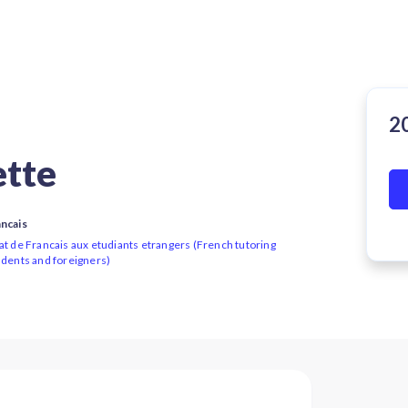
ette
ancais
at de Francais aux etudiants etrangers (French tutoring
udents and foreigners)