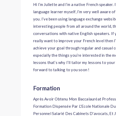
Hi I’m Juliette and I’m a native French speaker. 
language learner myself, I’m very well aware of
you. I’ve been using language exchange website
interesting people from all around the world,
conversations with native English speakers. If
really want to improve your French level then I
achieve your goal through regular and casual c
especially the things you’re interested in the m
lessons that’s why I’ll tailor my lessons to your
forward to talking to you soon !
Formation
Après Avoir Obtenu Mon Baccalauréat Professio
Formation Dispensée Par L'Ecole Nationale Du
Personnel Salarié Des Cabinets D'avocats, Et J