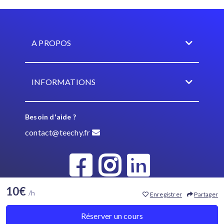
A PROPOS
INFORMATIONS
Besoin d'aide ?
contact@teechy.fr
10€
/h
Enregistrer
Partager
© Teechy 2021
Réserver un cours