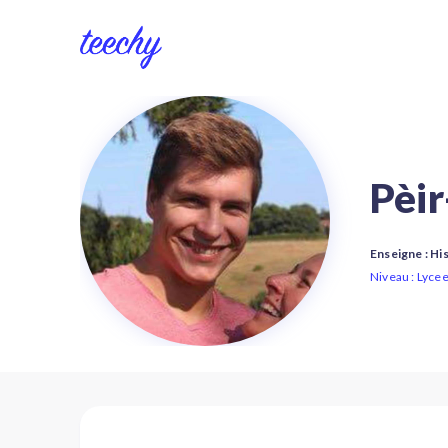
Pèi
Enseigne : Hi
Niveau : Lycee