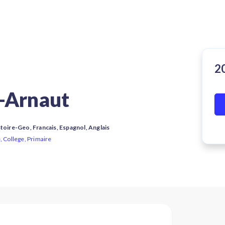
r-Arnaut
stoire-Geo, Francais, Espagnol, Anglais
, College, Primaire