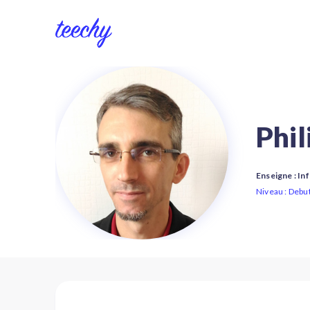
Phil
Enseigne : I
Niveau : Debu