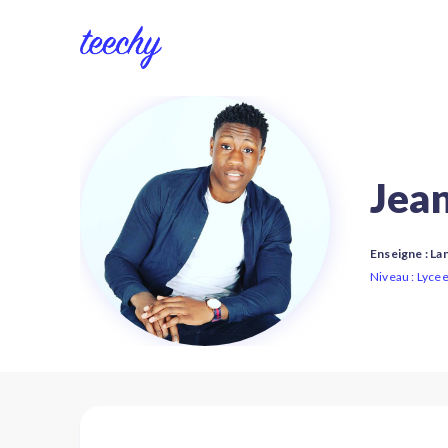
Jea
Enseigne : L
Niveau : Lyce