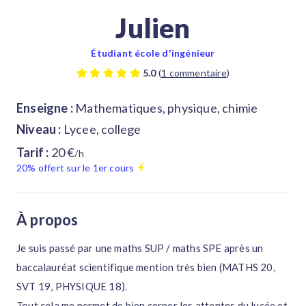
Julien
Étudiant école d'ingénieur
5.0
(
1 commentaire
)
Enseigne :
Mathematiques, physique, chimie
Niveau :
Lycee, college
Tarif :
20 €
/h
20% offert sur le 1er cours
À propos
Je suis passé par une maths SUP / maths SPE après un
baccalauréat scientifique mention très bien (MATHS 20,
SVT 19, PHYSIQUE 18).
Tout cela me permet de bien cerner les attentes du lycée et