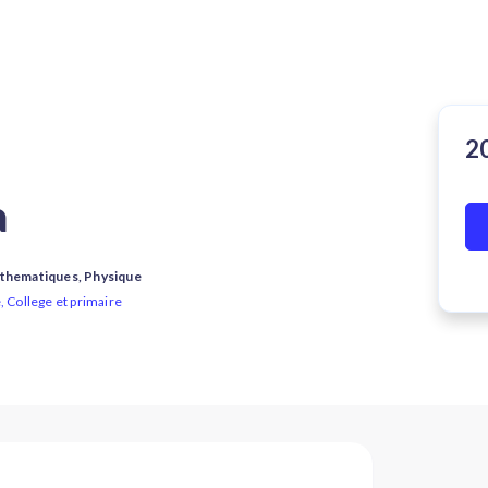
a
athematiques, Physique
, College et primaire