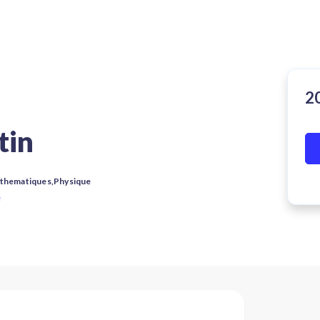
tin
athematiques,Physique
e