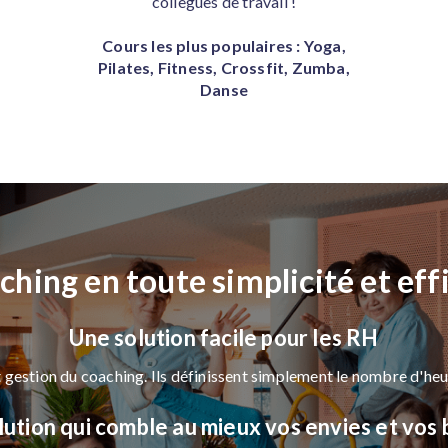
collègues de travail !
Cours les plus populaires : Yoga,
Pilates, Fitness, Crossfit, Zumba,
Danse
aching en toute simplicité et eff
Une solution facile pour les RH
 gestion du coaching. Ils définissent simplement le nombre d'heur
olution qui comble au mieux vos envies et vos