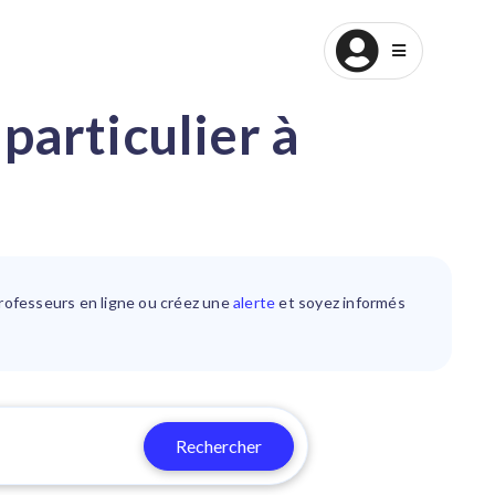
Devenez Professeur
particulier à
professeurs
en ligne
ou créez une
alerte
et soyez informés