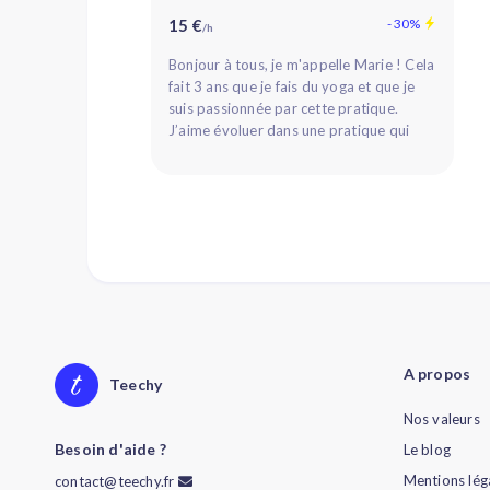
15 €
- 30%
/h
Bonjour à tous, je m'appelle Marie ! Cela
fait 3 ans que je fais du yoga et que je
suis passionnée par cette pratique.
J’aime évoluer dans une pratique qui
permet d’animer le corps...
A propos
Teechy
Nos valeurs
Besoin d'aide ?
Le blog
Mentions lég
contact@teechy.fr