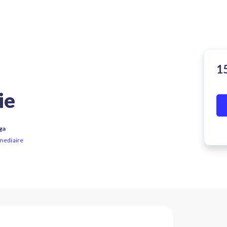
ie
ga
rmediaire