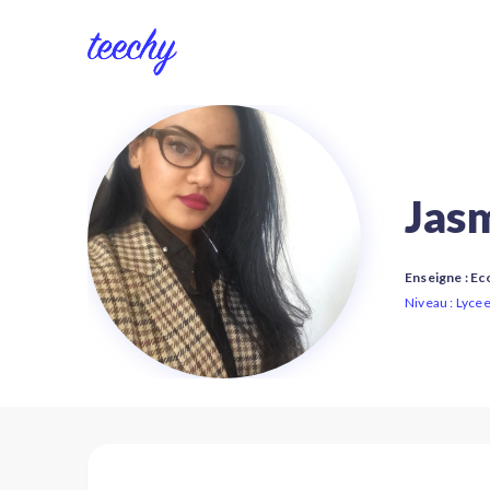
Jas
Enseigne : Ec
Niveau : Lycee