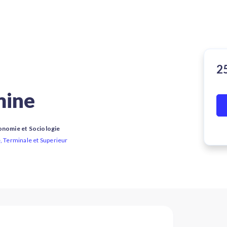
mine
onomie et Sociologie
, Terminale et Superieur