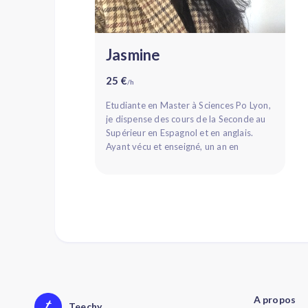
Jasmine
25 €
/h
Etudiante en Master à Sciences Po Lyon,
je dispense des cours de la Seconde au
Supérieur en Espagnol et en anglais.
Ayant vécu et enseigné, un an en
Angleterre, je parle couramment ...
A propos
Teechy