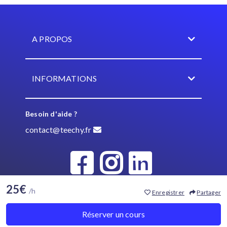
A PROPOS
INFORMATIONS
Besoin d'aide ?
contact@teechy.fr
25€
/h
Enregistrer
Partager
© Teechy 2021
Réserver un cours