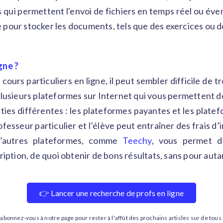
us qui permettent l'envoi de fichiers en temps réel ou é
 pour stocker les documents, tels que des exercices ou 
gne ?
urs particuliers en ligne, il peut sembler difficile de t
plusieurs plateformes sur Internet qui vous permettent 
ties différentes : les plateformes payantes et les platef
ofesseur particulier et l’élève peut entraîner des frais d
 d’autres plateformes, comme
Teechy
, vous permet d
ription, de quoi obtenir de bons résultats, sans pour aut
👉 Lancer une recherche de profs en ligne
 abonnez-vous à notre page pour rester à l'affût des prochains articles sur de tou