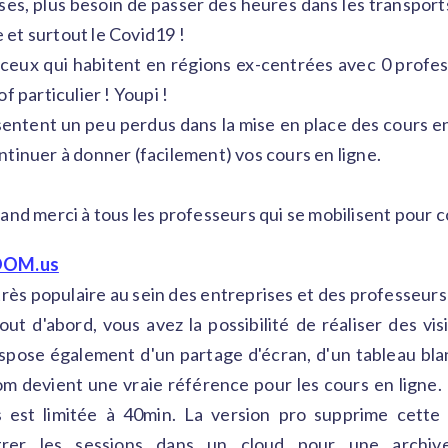
es, plus besoin de passer des heures dans les transports
e et surtout le Covid19 !
ceux qui habitent en régions ex-centrées avec 0 profess
f particulier ! Youpi !
 sentent un peu perdus dans la mise en place des cours en 
tinuer à donner (facilement) vos cours en ligne.
and merci à tous les professeurs qui se mobilisent pour 
OM.us
ès populaire au sein des entreprises et des professeurs 
t d'abord, vous avez la possibilité de réaliser des vi
dispose également d'un partage d'écran, d'un tableau blan
om devient une vraie référence pour les cours en ligne. 
 est limitée à 40min. La version pro supprime cette r
strer les sessions dans un cloud pour une archi